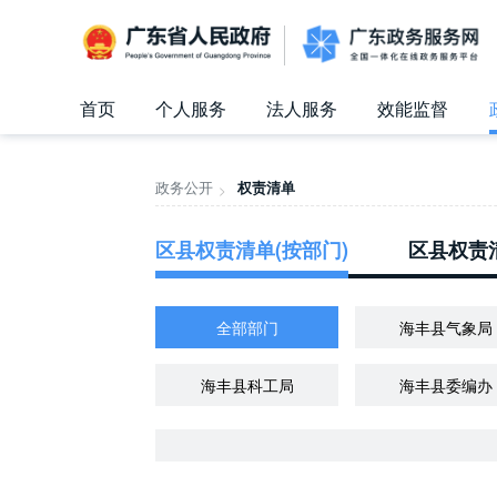
广东省人民政府
首页
个人服务
法人服务
效能监督
信访相关法规
信访常见问题
建言献策
意见征集
信件回复
留言信箱
百姓论坛
政府热线
网上调查
在线访谈
法律服务
领导信箱
政务微博
网络问政
部门信箱
网上举报
我要留言
未加载图片
便民服务
公众监督
政务公开
权责清单
>
区县权责清单(按部门)
区县权责清
全部部门
海丰县气象局
海丰县科工局
海丰县委编办