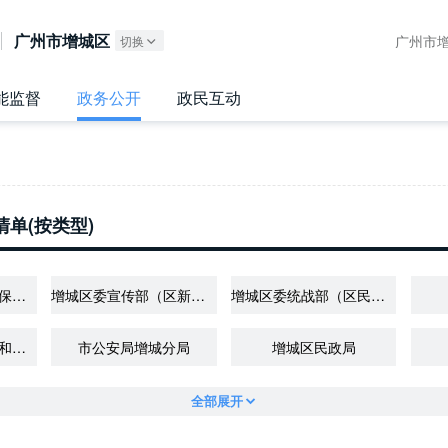
广东政务服务网
广州市增城区
广州市增
切换
能监督
政务公开
政民互动
单(按类型)
增城区委办公室（区保密局、区档案局）
增城区委宣传部（区新闻出版局）
增城区委统战部（区民族宗教局、区侨务局）
增城区科技工业商务和信息化局（增城开发区工业商务和信息化局）
市公安局增城分局
增城区民政局
全部展开