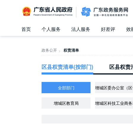
广东省人民政府
首页
个人服务
法人服务
好差评
效
信访相关法规
信访常见问题
建言献策
意见征集
信件回复
留言信箱
百姓论坛
政府热线
网上调查
在线访谈
法律服务
领导信箱
政务微博
网络问政
部门信箱
网上举报
我要留言
未加载图片
便民服务
公众监督
政务公开
权责清单
>
区县权责清单(按部门)
区县权责清
全部部门
增城区教育局