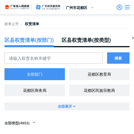
广东省人民政府
广东政务服务网
广州市花都区
首页
政务公开
权责清单
>
个人服务
区县权责清单(按部门)
区县权责清单(按类型)
信访相关法规
信访常见问题
建言献策
意见征集
信件回复
留言信箱
百姓论坛
政府热线
网上调查
在线访谈
法律服务
领导信箱
政务微博
网络问政
部门信箱
网上举报
我要留言
未加载图片
便民服务
公众监督
法人服务
搜索
好差评
全部部门
花都区教育局
效能监督
花都区商务局
花都区民族宗教局
政务公开
政民互动
全部展开
全部类型(4953)