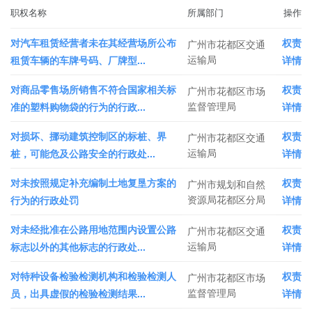
职权名称
所属部门
操作
对汽车租赁经营者未在其经营场所公布
权责
广州市花都区交通
运输局
租赁车辆的车牌号码、厂牌型...
详情
对商品零售场所销售不符合国家相关标
权责
广州市花都区市场
监督管理局
准的塑料购物袋的行为的行政...
详情
对损坏、挪动建筑控制区的标桩、界
权责
广州市花都区交通
运输局
桩，可能危及公路安全的行政处...
详情
对未按照规定补充编制土地复垦方案的
权责
广州市规划和自然
资源局花都区分局
行为的行政处罚
详情
对未经批准在公路用地范围内设置公路
权责
广州市花都区交通
运输局
标志以外的其他标志的行政处...
详情
对特种设备检验检测机构和检验检测人
权责
广州市花都区市场
监督管理局
员，出具虚假的检验检测结果...
详情