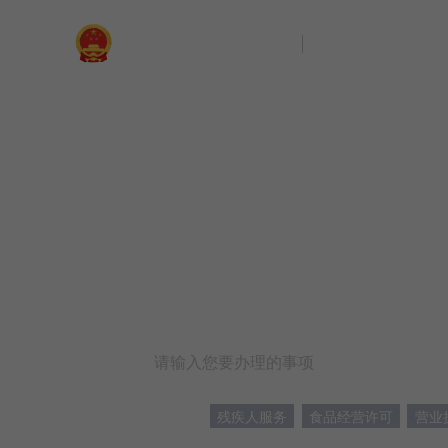
广东省人民政府
惠州市龙门县
切换
首页
个人服务
法人服务
好差评
效
信访相关法规
信访常见问题
建言献策
意见征集
信件回复
留言信箱
百姓论坛
政府热线
网上调查
在线访谈
法律服务
领导信箱
政务微博
网络问政
部门信箱
网上举报
我要留言
未加载图片
便民服务
公众监督
广东政务服务
欢迎来到惠州市
热门搜索：
残疾人服务
食品经营许可
营业