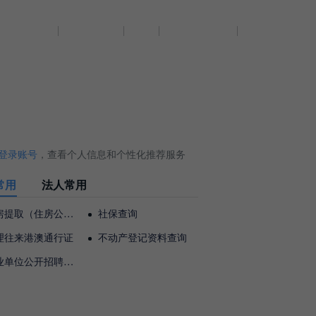
门县人民...
无障碍阅读
繁體
登录
网站支持IPv6
登录账号
，查看个人信息和个性化推荐服务
常用
法人常用
提取（住房公积金）
社保查询
理往来港澳通行证
不动产登记资料查询
单位公开招聘考试报名