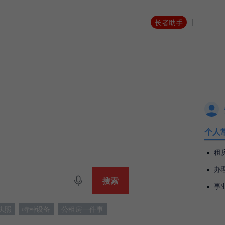
长者助手
惠州市龙
能监督
政务公开
政民互动
网
个人
龙门县
租房
办
事业
执照
特种设备
公租房一件事