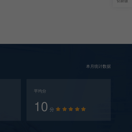
切新版
本月统计数据
平均分
10
分