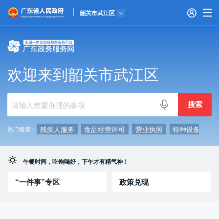
广东省人民政府
韶关市武江区
首页
广东政务服务网
个人服务
欢迎来到韶关市武江区
信访相关法规
信访常见问题
建言献策
意见征集
信件回复
留言信箱
百姓论坛
政府热线
网上调查
在线访谈
法律服务
领导信箱
政务微博
网络问政
部门信箱
网上举报
我要留言
未加载图片
便民服务
公众监督
法人服务
好差评
效能监督
残疾人服务
食品经营许可
营业执照
特种设备
公
热门搜索：
政务公开
午餐时间，吃饱喝好，下午才有精气神！
政民互动
“一件事”专区
政策兑现